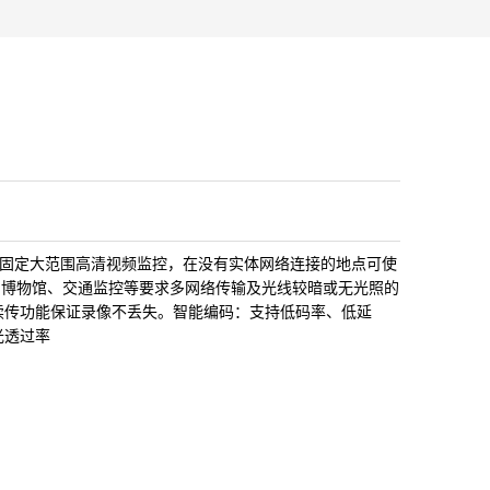
外固定大范围高清视频监控，在
没有实体网络连接的地点可使
、博物馆、交通监控等要求多网络传输及光线较暗或无光照的
续传功能保证录像不丢失。
智能编码：支持低码率、低延
光透过率