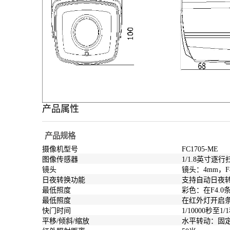
产品属性
产品规格
摄像机型号
FC1705-ME
图像传感器
1/1.8英寸逐行
镜头
镜头：4mm，F
日夜转换功能
支持自动日夜
最低照度
彩色：在F4.0条
最低照度
在红外灯开启条
快门时间
1/10000秒至1/
平移/倾斜/缩放
水平转动：固