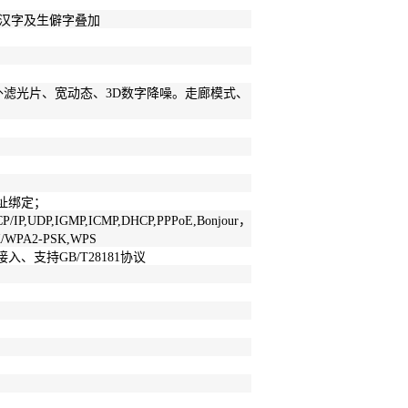
多汉字及生僻字叠加
滤光片、宽动态、3D数字降噪。走廊模式、
地址绑定；
CP/IP,UDP,IGMP,ICMP,DHCP,PPPoE,Bonjour，
/WPA2-PSK,WPS
入、支持GB/T28181协议