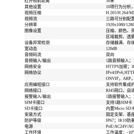
红外照射距离
50米
其他设置
10项行为分析
视频压缩
H.265/H.264/M
视频流
三路可分别配置H
分辨率
1920x1080/128
图像设置
压缩、颜色、
区域裁剪、透
设备异常检测
存储器满、存
宽动态
120dB
音频码流
双向
音频输入/输出
1路音频输入；
网络安全
HTTPS加密；
网络协议
IPv4/IPv6,HTT
ONVIF，ARP，
应用编程接口
支持软件集成的开
网络接口
RJ45网口，自
报警输入/输出
1路报警输入；
SIM卡接口
支持1路SIM卡
SD卡接口
内置Micro S
安装方式
固定支架、基
防护等级
IP67；IK10
电源
PoE/AC24V/AC
工作环境
工作温度：-10