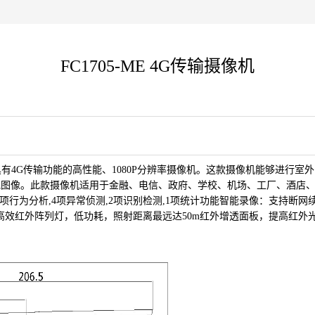
FC1705-ME 4G传输摄像机
比高具有4G传输功能的高性能、
1080P分辨率摄像机。这款摄像机能够进行室
地图像。此款摄像机适用于金融、电信、政府、学校、机场、
工厂、
酒店
项行为分析,4项异常侦测,2项识别检测,1项统计功能
智能录像：支持断网
高效红外阵列灯，低功耗，照射距离最远达50m
红外增透面板，提高红外