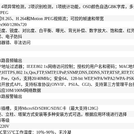
，4项异常检测，2项识别检测，1项统计功能，OSD颜色自选GBK字库，
JPEG
.265、H.264和Motion JPEG视频流；可控的帧速和带宽
0x960/1280x720
亮度、锐度、对比度、白平衡、曝光、背光补偿、数字放大、饱和度、红外
雾、电子防抖
储器错、非法访问
1路音频输出
IP地址过滤器；IEEE802.1x网络访问控制；授权的用户名和密码；MAC
P,HTTPS,802.1x,Qos,FTP,SMTP,UPnP,SNMP,DNS,DDNS,NTP,RTSP,,RTP,T
Poe，QoS，支持20/40MHz；安全64、128-bit WEP,WPA/WPA2/WPA-PSK
放式API，支持标准协议(ONVIF、PSIA、CGI)、支持第三方管理平台接
适应10M/100M网络数据
1路报警输出
D卡插槽，支持MicroSD/SDHC/SDXC卡（最大支持128G）
座、立柱、塔架方式安装等多种安装方式可选，根据应用环境进行选择
防暴等级
220V
℃至55℃工作湿度：10％-90％，无冷凝